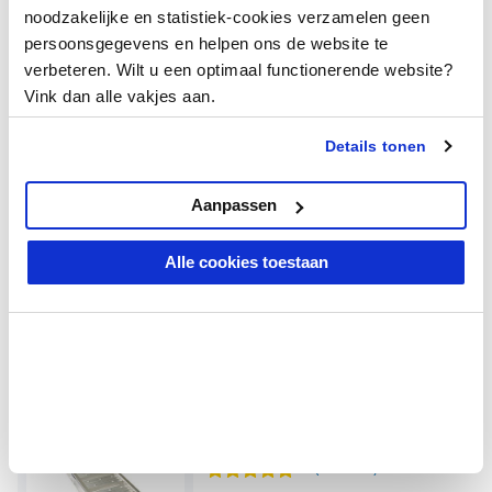
noodzakelijke en statistiek-cookies verzamelen geen
5/5
(1 Review)
persoonsgegevens en helpen ons de website te
€ 299,-
€ 239,20
verbeteren. Wilt u een optimaal functionerende website?
Vandaag besteld, morgen in huis
Vink dan alle vakjes aan.
Details tonen
Aluminium oprijplaat - 200 cm
-20% korting
(capaciteit 300 kg)
Aanpassen
5/5
(1 Review)
Alle cookies toestaan
€ 149,-
€ 119,20
Vandaag besteld, morgen in huis
Aluminium oprijplaat - extra sterk
-20% korting
240 cm oprijgoot oprijhelling
5/5
(1 Review)