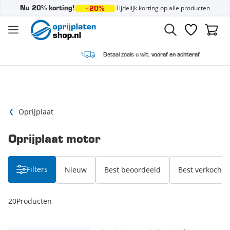
Tijdelijk korting op alle producten
Nu 20% korting!
- 20%
Ga naar de inhoud
Verlanglijst
Winke
Betaal zoals u wilt,
vooraf en achteraf
Oprijplaat
Oprijplaat motor
Filters
Nieuw
Best beoordeeld
Best verkocht
20
Producten