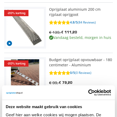
Oprijplaat aluminium 200 cm
-20% korting
rijplaat oprijgoot
4.8/5
(84 Reviews)
€ 139,-
€ 111,20
Vandaag besteld, morgen in huis
Budget oprijplaat opvouwbaar - 180
-20% korting
centimeter - Aluminium
0/5
(0 Reviews)
€ 99,-
€ 79,20
Vandaag besteld, morgen in huis
Deze website maakt gebruik van cookies
Aluminium oprijplaat auto - 180 cm
-20% korting
Geef hier aan welke cookies wij mogen plaatsen. De
- 1.5 ton