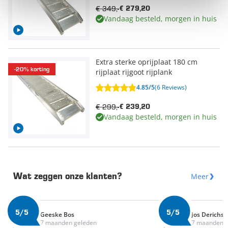
€ 349,-
€ 279,20
Vandaag besteld, morgen in huis
Extra sterke oprijplaat 180 cm
-20% korting
rijplaat rijgoot rijplank
4.85/5
(6 Reviews)
€ 299,-
€ 239,20
Vandaag besteld, morgen in huis
Meer
Wat zeggen onze klanten?
5/5
5/5
Geeske Bos
Jos Derichs
7 maanden geleden
7 maanden g