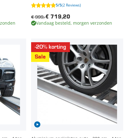
5/5
(2 Reviews)
€ 999,-
€ 719,20
rzonden
Vandaag besteld, morgen verzonden
-20% korting
Sale