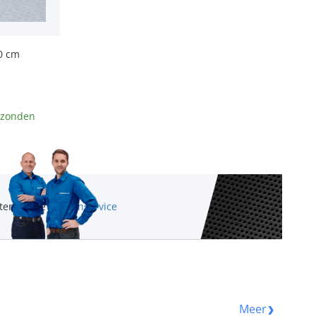
80 cm
rzonden
ten via de
klantenservice
Meer