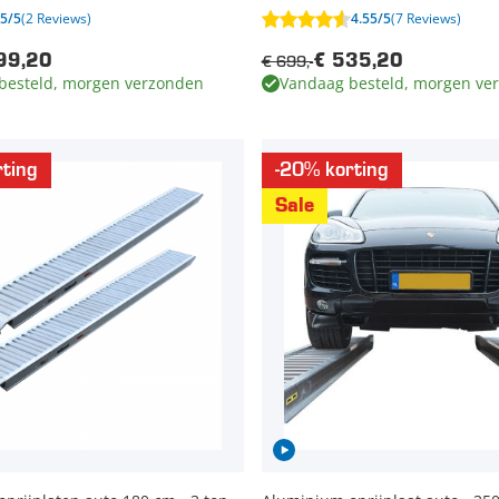
5/5
(2 Reviews)
4.55/5
(7 Reviews)
€ 699,-
99,20
€ 535,20
besteld, morgen verzonden
Vandaag besteld, morgen ve
ting
-20% korting
Sale