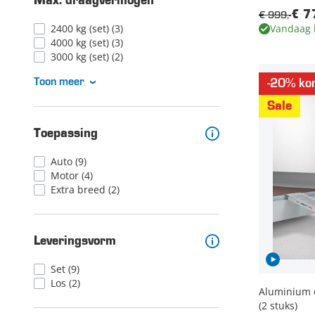
Max. draagvermogen
€ 999,-
€ 7
Vandaag 
2400 kg (set)
(3)
4000 kg (set)
(3)
3000 kg (set)
(2)
Toon meer
-20% kor
Sale
Toepassing
Auto
(9)
Motor
(4)
Extra breed
(2)
Leveringsvorm
Set
(9)
Los
(2)
Aluminium o
(2 stuks)