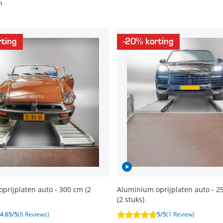
n
ting
-20% korting
prijplaten auto - 300 cm (2
Aluminium oprijplaten auto - 25
(2 stuks)
4.65/5
(6 Reviews)
5/5
(1 Review)