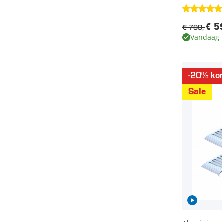
€ 799,-
€ 5
Vandaag 
-20% kor
Sale