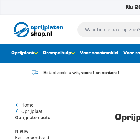
Nu 20
Ga naar de inhoud
Waar ben je naar op zoek?
Oprijplaat
Drempelhulp
Voor scootmobiel
Voor ro
Betaal zoals u wilt,
vooraf en achteraf
Home
Oprijplaat
Oprij
Oprijplaten auto
Nieuw
Best beoordeeld