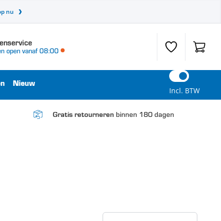
op nu
enservice
Verlanglijst
Winkel
n open vanaf 08:00
en
Nieuw
Incl. BTW
binnen 180 dagen
Gratis retourneren