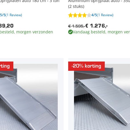
prijplaten auto 180 cm - 3 ton
Aluminium oprijplaat auto - 350
(2 stuks)
5/5
(1 Review)
4/5
(1 Review)
€ 1.595,-
39,20
€ 1.276,-
besteld, morgen verzonden
Vandaag besteld, morgen ve
ting
-20% korting