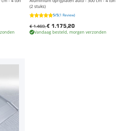
 cm - 4 ton
Aluminium oprijplaten auto - 300 cm - 4 ton
(2 stuks)
5/5
(1 Review)
€ 1.469,-
€ 1.175,20
rzonden
Vandaag besteld, morgen verzonden