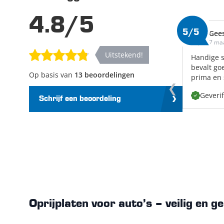
4.8/5
5/5
Gee
7 ma
Uitstekend!
Handige s
bevalt go
Op basis van
13 beoordelingen
prima en 
Geveri
Schrijf een beoordeling
Oprijplaten voor auto’s – veilig en g