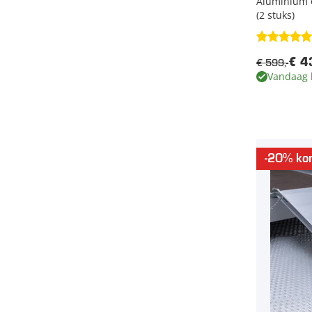
Aluminium o
(2 stuks)
€ 599,-
€ 4
Vandaag 
-20% kor