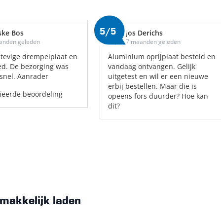
5/5
ske Bos
Jos Derichs
anden geleden
7 maanden geleden
tevige drempelplaat en
Aluminium oprijplaat besteld en
ed. De bezorging was
vandaag ontvangen. Gelijk
snel. Aanrader
uitgetest en wil er een nieuwe
erbij bestellen. Maar die is
fieerde beoordeling
opeens fors duurder? Hoe kan
dit?
emakkelijk laden