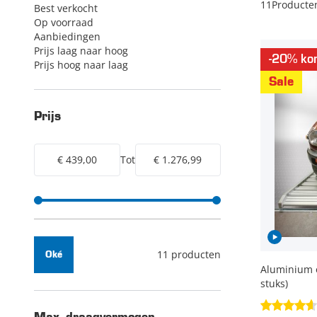
11
Producte
Best verkocht
Op voorraad
Aanbiedingen
Prijs laag naar hoog
-20% kor
Prijs hoog naar laag
Sale
Prijs
€ 439,00
Tot
€ 1.276,99
11 producten
Oké
Aluminium o
stuks)