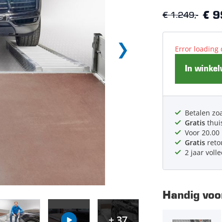
€ 1.249,-
€ 9
Error loading 
In winke
Betalen zoa
Gratis
thui
Voor 20.00
Gratis
reto
2 jaar voll
Handig voor
+ 37