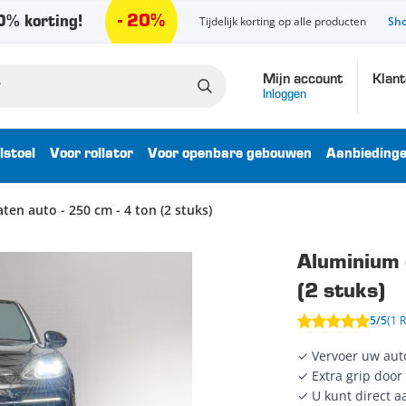
- 20%
% korting!
Tijdelijk korting op alle producten
Sh
Mijn account
Klant
Inloggen
lstoel
Voor rollator
Voor openbare gebouwen
Aanbieding
ten auto - 250 cm - 4 ton (2 stuks)
Aluminium o
(2 stuks)
5/5
(1 
✓ Vervoer uw aut
✓ Extra grip door 
✓ U kunt direct a