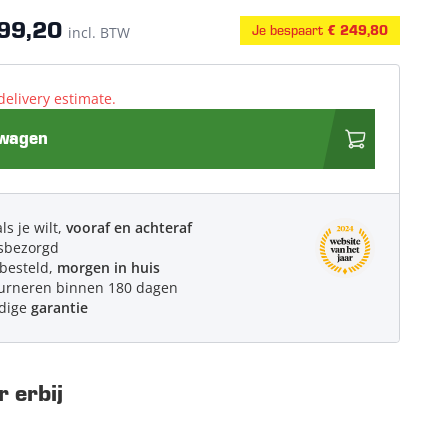
99,20
Je bespaart
incl. BTW
€ 249,80
delivery estimate.
lwagen
ls je wilt,
vooraf en achteraf
sbezorgd
 besteld,
morgen in huis
urneren binnen 180 dagen
edige
garantie
 erbij