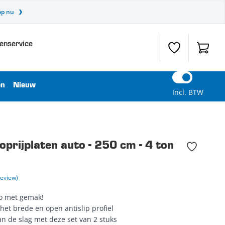
op nu
enservice
Verlanglijst
Winkel
en
Nieuw
Incl. BTW
prijplaten auto - 250 cm - 4 ton
Review)
o met gemak!
het brede en open antislip profiel
an de slag met deze set van 2 stuks