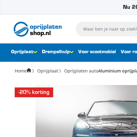
Nu 20
Ga naar de inhoud
Waar ben je naar op zoek?
Oprijplaat
Drempelhulp
Voor scootmobiel
Voor ro
Home
Oprijplaat
Oprijplaten auto
Aluminium oprijpla
-20% korting