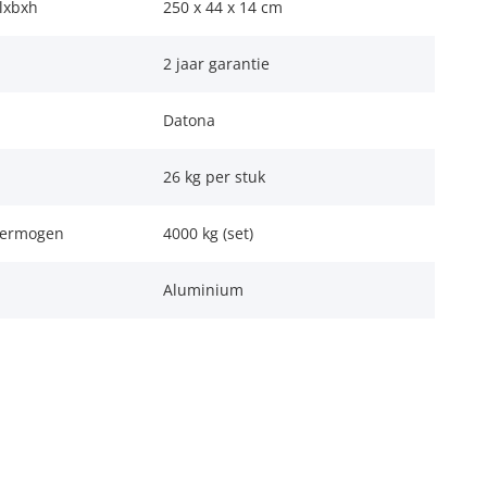
lxbxh
250 x 44 x 14 cm
2 jaar garantie
Datona
26 kg per stuk
vermogen
4000 kg (set)
Aluminium