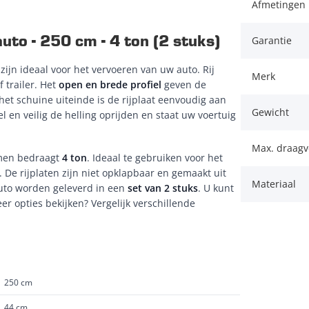
Afmetingen 
uto - 250 cm - 4 ton (2 stuks)
Garantie
ijn ideaal voor het vervoeren van uw auto. Rij
Merk
 trailer. Het
open en brede profiel
geven de
het schuine uiteinde is de rijplaat eenvoudig aan
Gewicht
l en veilig de helling oprijden en staat uw voertuig
Max. draag
amen bedraagt
4 ton
. Ideaal te gebruiken voor het
 De rijplaten zijn niet opklapbaar en gemaakt uit
Materiaal
uto worden geleverd in een
set van 2 stuks
. U kunt
r opties bekijken? Vergelijk verschillende
250 cm
44 cm