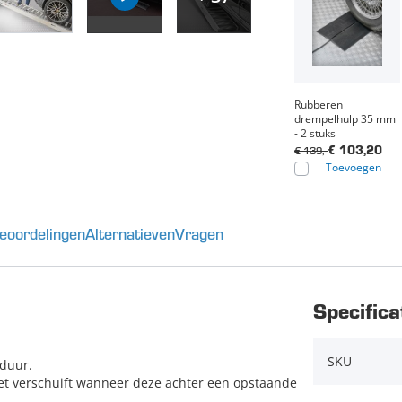
Rubberen
drempelhulp 35 mm
- 2 stuks
€ 139,-
€ 103,20
Toevoegen
eoordelingen
Alternatieven
Vragen
Specifica
SKU
sduur.
iet verschuift wanneer deze achter een opstaande