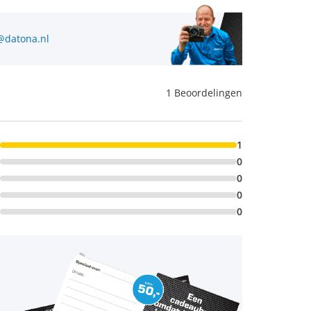
@datona.nl
1 Beoordelingen
1
0
0
0
0