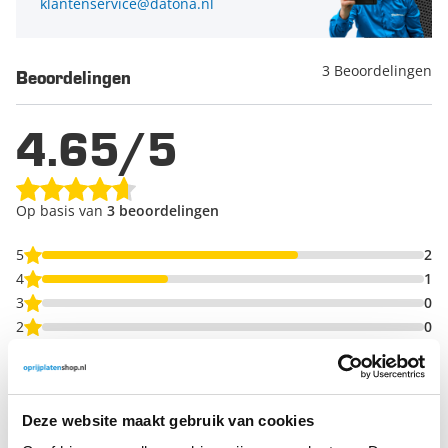
klantenservice@datona.nl
3 Beoordelingen
Beoordelingen
4.65/5
Op basis van
3 beoordelingen
5
2
4
1
3
0
2
0
1
0
Deze website maakt gebruik van cookies
Schrijf een beoordeling en win een
cadeaubon t.w.v. € 50,-