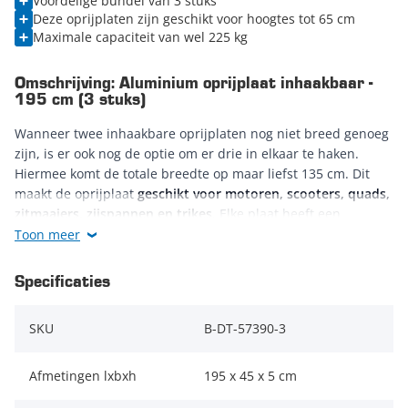
Voordelige bundel van 3 stuks
Deze oprijplaten zijn geschikt voor hoogtes tot 65 cm
Maximale capaciteit van wel 225 kg
Omschrijving: Aluminium oprijplaat inhaakbaar -
195 cm (3 stuks)
Wanneer twee inhaakbare oprijplaten nog niet breed genoeg
zijn, is er ook nog de optie om er drie in elkaar te haken.
Hiermee komt de totale breedte op maar liefst 135 cm. Dit
maakt de oprijplaat
geschikt voor motoren, scooters, quads,
zitmaaiers, zijspannen en trikes
. Elke plaat heeft een
maximum capaciteit van 225 kg
en is voorzien van een
Toon meer
handig anti-slip profiel.
Specificaties
Naast dat de platen in elkaar te haken zijn, zijn ze natuurlijk
ook als drie losse oprijplaten te gebruiken. Dit maakt de 195
SKU
B-DT-57390-3
cm lange oprijplank multifunctioneel. De oprijplaten zijn
voorzien van een handige opstaande rand en anti-slip
profiel
. Naast de 10 cm overlap aan het uiteinde van de
Afmetingen lxbxh
195 x 45 x 5 cm
plank, worden ze ook nog eens geleverd met een extra