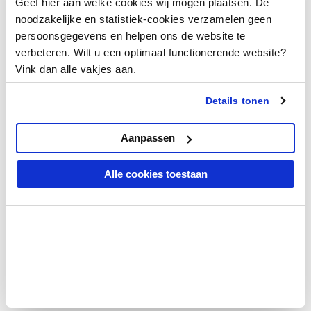
Geef hier aan welke cookies wij mogen plaatsen. De
noodzakelijke en statistiek-cookies verzamelen geen
Elke maand belonen we de beste
persoonsgegevens en helpen ons de website te
productbeoordeling met een
gereedschapsbon
van € 50,-
en eeuwige roem.
verbeteren. Wilt u een optimaal functionerende website?
Vink dan alle vakjes aan.
Schrijf een beoordeling
Details tonen
Aanpassen
Geverifieerde beoordeling
Alle cookies toestaan
‘Tevreden’
dinsdag 13 juni 2017
Lauwers ludo
Raadt dit product aan
Voldoet aan mijn eisen.