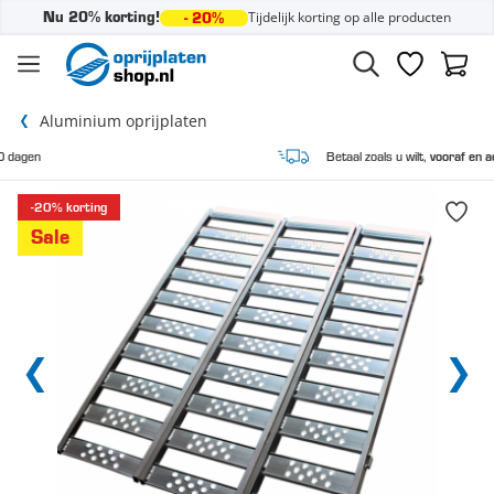
Tijdelijk korting op alle producten
Nu 20% korting!
- 20%
Ga naar de inhoud
Verlanglijst
Winke
Aluminium oprijplaten
Betaal zoals u wilt,
vooraf en achteraf
-20% korting
Sale