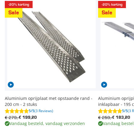
-20% korting
-20% korting
Sale
Sale
Aluminium oprijplaat met opstaande rand -
Aluminium oprijp
200 cm - 2 stuks
inklapbaar - 195 c
5/5
(3 Reviews)
5/5
(3 
€ 279,-
€ 259,-
€ 199,20
€ 183,20
Vandaag besteld, vandaag verzonden
Vandaag bestel