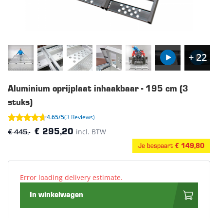
+ 22
Aluminium oprijplaat inhaakbaar - 195 cm (3
stuks)
4.65/5
(3 Reviews)
€ 445,-
incl. BTW
€ 295,20
Je bespaart
€ 149,80
Error loading delivery estimate.
In winkelwagen