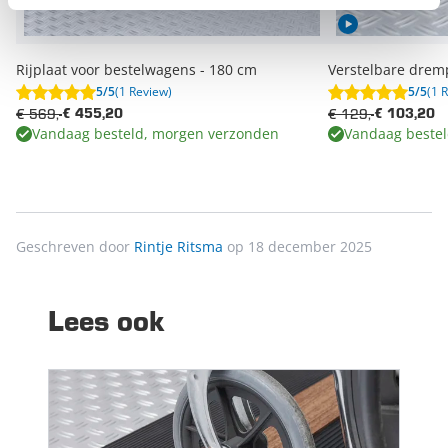
Rijplaat voor bestelwagens - 180 cm
Verstelbare dremp
5/5
(1 Review)
5/5
(1 
€ 569,-
€ 129,-
€ 455,20
€ 103,20
Vandaag besteld, morgen verzonden
Vandaag beste
Geschreven door
Rintje Ritsma
op 18 december 2025
Lees ook