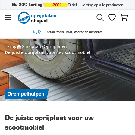
Tijdelijk korting op alle producten
Nu 20% korting!
- 20%
Ga naar de inhoud
Verlanglijst
Winke
Betaal zoals u wilt,
vooraf en achteraf
Terug
Inspiratie
Oprijplaten
De-juiste-oprijplaat-voor-uw-scootmobiel
Drempelhulpen
De juiste oprijplaat voor uw
scootmobiel