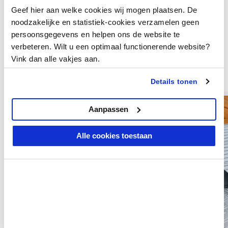
Hulp nodig?
Geef hier aan welke cookies wij mogen plaatsen. De
noodzakelijke en statistiek-cookies verzamelen geen
Komt u er niet helemaal uit, of wilt u dat we even meekijken
met de juiste oplossing? Neem gerust
contact
met ons op!
persoonsgegevens en helpen ons de website te
Onze specialisten rekenen direct met u mee en adviseren de
verbeteren. Wilt u een optimaal functionerende website?
best passende drempelhulp of oprijplaat voor uw situatie. Of
Vink dan alle vakjes aan.
kom gezellig langs in onze
showroom
, dan laten we het u
meteen zien.
Details tonen
-20% korting
-20% korting
Aanpassen
Alle cookies toestaan