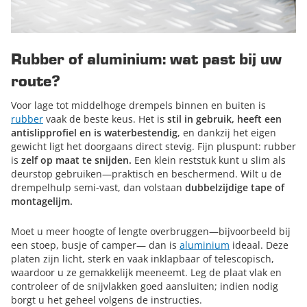
Rubber of aluminium: wat past bij uw
route?
Voor lage tot middelhoge drempels binnen en buiten is
rubber
vaak de beste keus. Het is
stil in gebruik, heeft een
antislipprofiel en is waterbestendig
, en dankzij het eigen
gewicht ligt het doorgaans direct stevig. Fijn pluspunt: rubber
is
zelf op maat te snijden.
Een klein reststuk kunt u slim als
deurstop gebruiken—praktisch en beschermend. Wilt u de
drempelhulp semi-vast, dan volstaan
dubbelzijdige tape of
montagelijm.
Moet u meer hoogte of lengte overbruggen—bijvoorbeeld bij
een stoep, busje of camper— dan is
aluminium
ideaal. Deze
platen zijn licht, sterk en vaak inklapbaar of telescopisch,
waardoor u ze gemakkelijk meeneemt. Leg de plaat vlak en
controleer of de snijvlakken goed aansluiten; indien nodig
borgt u het geheel volgens de instructies.