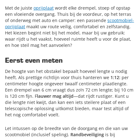
Met de juiste
oprijplaat
wordt elke drempel, stoep of opstap
een vloeiende overgang. Thuis bij de voordeur, op het terras
of onderweg met auto en camper: een passende
scootmobiel-
oprijplaat
maakt uw route veilig, comfortabel en zelfstandig.
Het kiezen begint niet bij het model, maar bij uw gebruik:
waar rijdt u het vaakst, hoeveel ruimte heeft u voor de plaat,
en hoe steil mag het aanvoelen?
Eerst even meten
De hoogte van het obstakel bepaalt hoeveel lengte u nodig
heeft. Als prettige richtlijn voor thuis hanteren we
1:12:
per
centimeter hoogte ongeveer twaalf centimeter plaatlengte.
Een drempel van 6 cm vraagt dus zo’n 72 cm lengte; bij 10 cm
is 120 cm fijn. F
lauwer mag altijd
—dat rijdt rustiger. Kunt u
die lengte niet kwijt, dan kan een iets steilere plaat of een
telescopische oplossing uitkomst bieden, maar test altijd of
het nog comfortabel voelt.
Let intussen op de breedte van de doorgang en die van uw
scootmobiel (inclusief speling).
Randbeveiliging
is bij