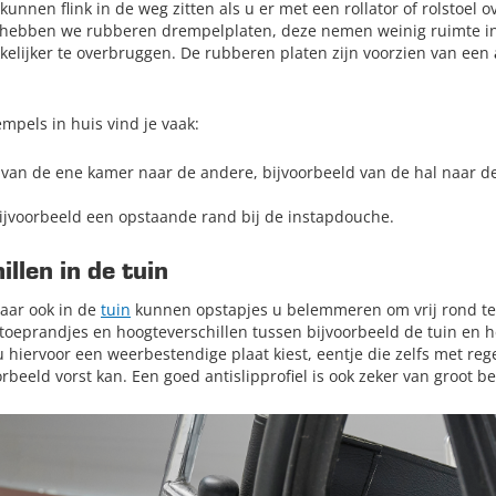
kunnen flink in de weg zitten als u er met een rollator of rolstoel 
is hebben we rubberen drempelplaten, deze nemen weinig ruimte i
kkelijker te overbruggen. De rubberen platen zijn voorzien van een
pels in huis vind je vaak:
van de ene kamer naar de andere, bijvoorbeeld van de hal naar 
ijvoorbeeld een opstaande rand bij de instapdouche.
llen in de tuin
maar ook in de
tuin
kunnen opstapjes u belemmeren om vrij rond te l
oeprandjes en hoogteverschillen tussen bijvoorbeeld de tuin en he
 u hiervoor een weerbestendige plaat kiest, eentje die zelfs met re
rbeeld vorst kan. Een goed antislipprofiel is ook zeker van groot b