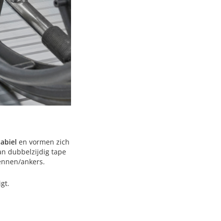
tabiel
en vormen zich
n dubbelzijdig tape
ennen/ankers.
gt.