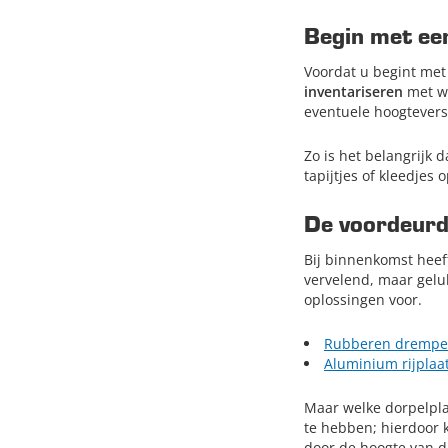
Begin met ee
Voordat u begint met 
inventariseren
met we
eventuele hoogteversc
Zo is het belangrijk 
tapijtjes of kleedjes
De voordeur
Bij binnenkomst heef
vervelend, maar geluk
oplossingen voor.
Rubberen drempe
Aluminium rijplaat
Maar welke dorpelpla
te hebben; hierdoor 
door de hoogte van de