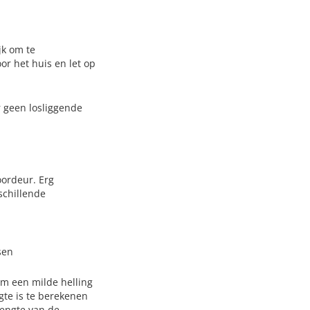
jk om te
r het huis en let op
r geen losliggende
oordeur. Erg
schillende
sen
om een milde helling
gte is te berekenen
lengte van de