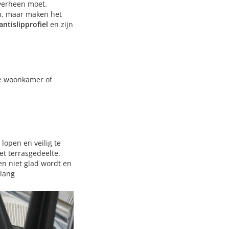
overheen moet.
n, maar maken het
antislipprofiel
en zijn
de woonkamer of
open en veilig te
t terrasgedeelte.
gen niet glad wordt en
elang