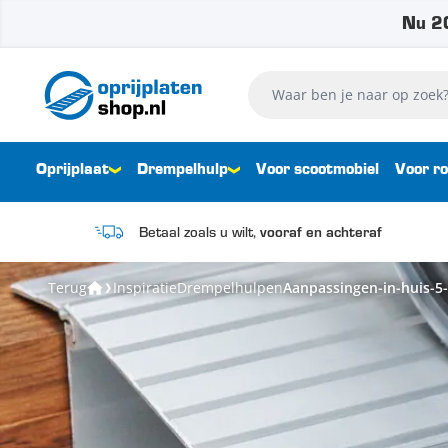
Nu 20
Ga naar de inhoud
Waar ben je naar op zoek?
Oprijplaat
Drempelhulp
Voor scootmobiel
Voor ro
Betaal zoals u wilt,
vooraf en achteraf
Terug
Inspiratie
Drempelhulpen
Aanpassingen-in-huis-5