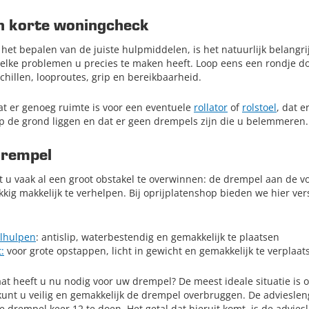
n korte woningcheck
het bepalen van de juiste hulpmiddelen, is het natuurlijk belangri
lke problemen u precies te maken heeft. Loop eens een rondje doo
hillen, looproutes, grip en bereikbaarheid.
dat er genoeg ruimte is voor een eventuele
rollator
of
rolstoel
, dat e
 op de grond liggen en dat er geen drempels zijn die u belemmeren.
drempel
t u vaak al een groot obstakel te overwinnen: de drempel aan de v
kig makkelijk te verhelpen. Bij oprijplatenshop bieden we hier ver
lhulpen
: antislip, waterbestendig en gemakkelijk te plaatsen
:
voor grote opstappen, licht in gewicht en gemakkelijk te verplaat
at heeft u nu nodig voor uw drempel? De meest ideale situatie is 
kunt u veilig en gemakkelijk de drempel overbruggen. De advieslen
 drempel keer 12 te doen. Het getal dat hieruit komt, is de advies