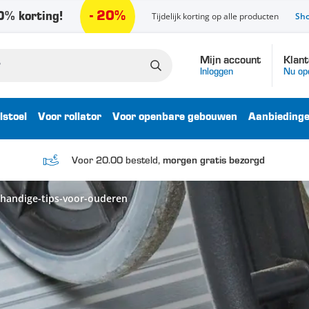
- 20%
% korting!
Tijdelijk korting op alle producten
Sh
Mijn account
Klant
Inloggen
Nu op
lstoel
Voor rollator
Voor openbare gebouwen
Aanbieding
Voor 20.00 besteld,
morgen gratis bezorgd
-handige-tips-voor-ouderen