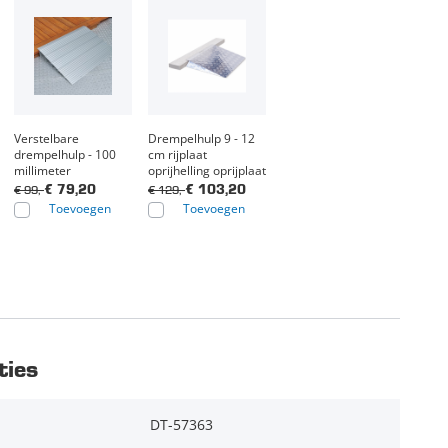
Verstelbare
Drempelhulp 9 - 12
drempelhulp - 100
cm rijplaat
millimeter
oprijhelling oprijplaat
€ 99,-
€ 129,-
€ 79,20
€ 103,20
Toevoegen
Toevoegen
ties
DT-57363