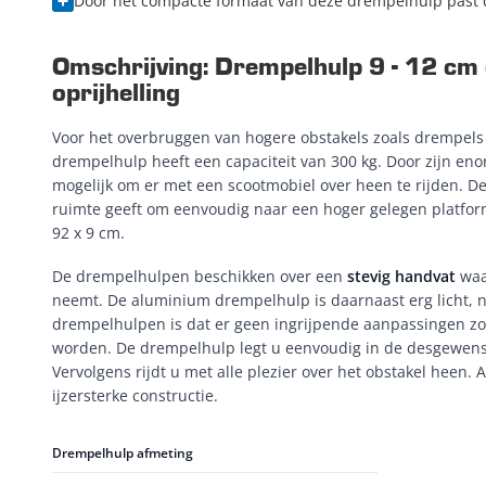
Door het compacte formaat van deze drempelhulp past d
Omschrijving: Drempelhulp 9 - 12 cm 
oprijhelling
Voor het overbruggen van hogere obstakels zoals drempel
drempelhulp heeft een capaciteit van 300 kg. Door zijn en
mogelijk om er met een scootmobiel over heen te rijden. De
ruimte geeft om eenvoudig naar een hoger gelegen platform
92 x 9 cm.
De drempelhulpen beschikken over een
stevig handvat
waa
neemt. De aluminium drempelhulp is daarnaast erg licht, n
drempelhulpen is dat er geen ingrijpende aanpassingen zo
worden. De drempelhulp legt u eenvoudig in de desgewenst
Vervolgens rijdt u met alle plezier over het obstakel heen. 
ijzersterke constructie.
Drempelhulp afmeting