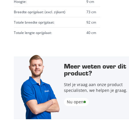
Hoogte:
9 cm
Breedte oprijplaat: (excl. zijkant)
73 cm
Totale breedte oprijplaat:
92 cm
Totale lengte oprijplaat:
40 cm
Meer weten over dit
product?
Stel je vraag aan onze product
specialisten, we helpen je graag.
Nu open