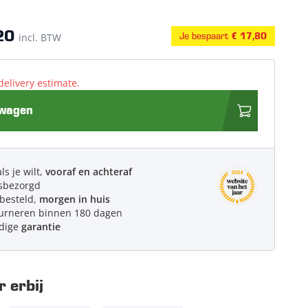
20
Je bespaart
incl. BTW
€ 17,80
delivery estimate.
lwagen
ls je wilt,
vooraf en achteraf
sbezorgd
 besteld,
morgen in huis
urneren binnen 180 dagen
edige
garantie
 erbij