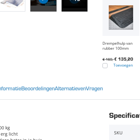
Drempelhulp van
rubber 100mm
€ 169,-
€ 135,20
Toevoegen
nformatie
Beoordelingen
Alternatieven
Vragen
Specifica
00 kg
SKU
rg licht