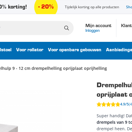
- 20%
% korting!
Tijdelijk korting op alle producten
Sh
Mijn account
Klant
Inloggen
lstoel
Voor rollator
Voor openbare gebouwen
Aanbieding
hulp 9 - 12 cm drempelhelling oprijplaat oprijhelling
Drempelhul
oprijplaat o
4.9/5
(
Super handig! Da
drempels van 9 t
drempel heen. De 