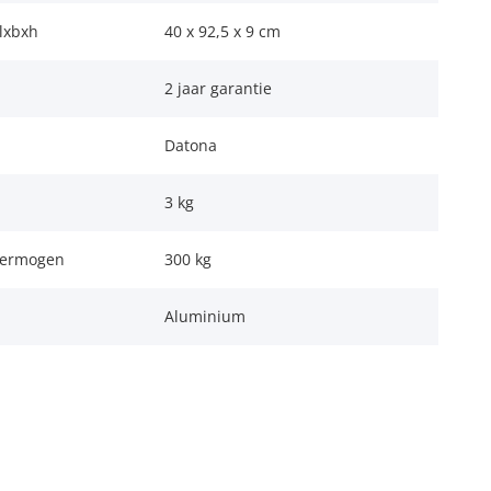
lxbxh
40 x 92,5 x 9 cm
2 jaar garantie
Datona
3 kg
vermogen
300 kg
Aluminium