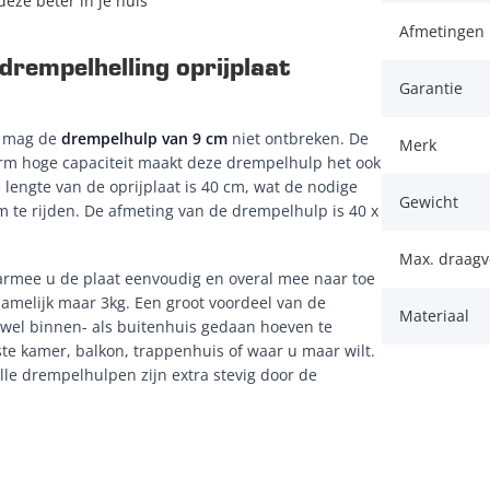
eze beter in je huis
Afmetingen 
drempelhelling oprijplaat
Garantie
s mag de
drempelhulp van 9 cm
niet ontbreken. De
Merk
orm hoge capaciteit maakt deze drempelhulp het ook
 lengte van de oprijplaat is 40 cm, wat de nodige
Gewicht
 te rijden. De afmeting van de drempelhulp is 40 x
Max. draag
rmee u de plaat eenvoudig en overal mee naar toe
amelijk maar 3kg. Een groot voordeel van de
Materiaal
wel binnen- als buitenhuis gedaan hoeven te
e kamer, balkon, trappenhuis of waar u maar wilt.
Alle drempelhulpen zijn extra stevig door de