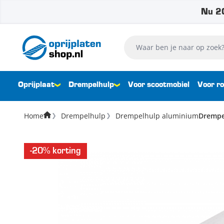
Nu 20
Ga naar de inhoud
Waar ben je naar op zoek?
Oprijplaat
Drempelhulp
Voor scootmobiel
Voor ro
Home
Drempelhulp
Drempelhulp aluminium
Drempel
-20% korting