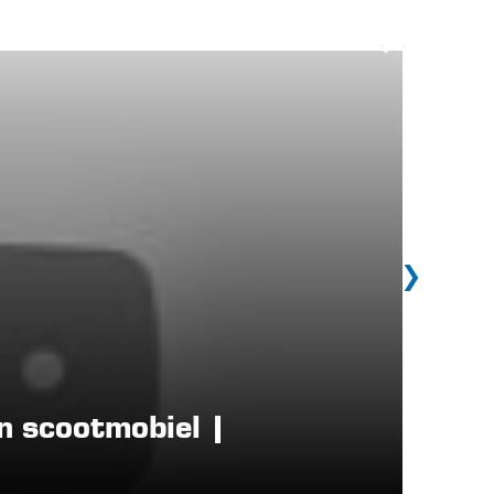
n scootmobiel |
Welch
Türsc