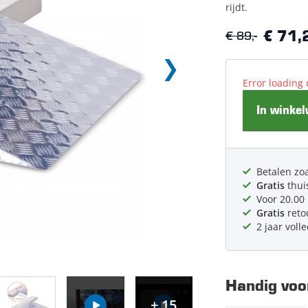
rijdt.
€ 89,-
€ 71,
Error loading 
In winke
Betalen zoa
Gratis
thui
Voor 20.00
Gratis
reto
2 jaar voll
Handig voor
+ 15